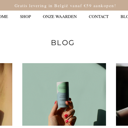
Gratis levering in België vanaf €59 aankopen!
OME
SHOP
ONZE WAARDEN
CONTACT
BL
BLOG