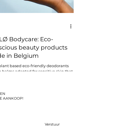
LØ Bodycare: Eco-
scious beauty products
e in Belgium
lant based eco-friendly deodorants
p balms adapted for sensitive skin that
EN
E AANKOOP!
Verstuur