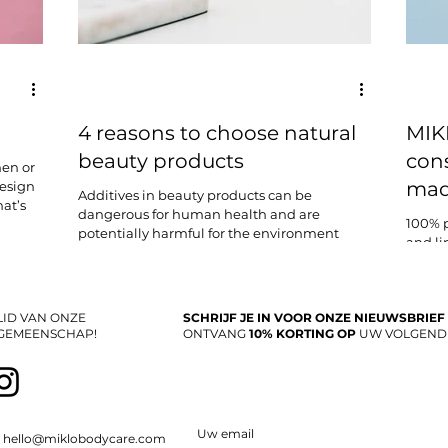
4 reasons to choose natural
MIK
beauty products
con
men or
mad
esign
Additives in beauty products can be
hat’s
dangerous for human health and are
100% p
potentially harmful for the environment
and li
creating air pollution,...
work.
ID VAN ONZE
SCHRIJF JE IN VOOR ONZE NIEUWSBRIEF
 GEMEENSCHAP!
ONTVANG
10% KORTING OP
UW VOLGEND
hello@miklobodycare.com