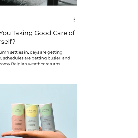
 You Taking Good Care of
self?
umn settles in, days are getting
r, schedules are getting busier, and
oomy Belgian weather returns
gh it really...