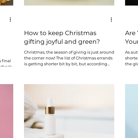
How to keep Christmas
Are
gifting joyful and green?
Your
Christmas, the season of giving is just around
As aut
the corner now! The list of Christmas errands
shorte
 final
is getting shorter bit by bit, but according...
the gl
 check.
(althou
able?