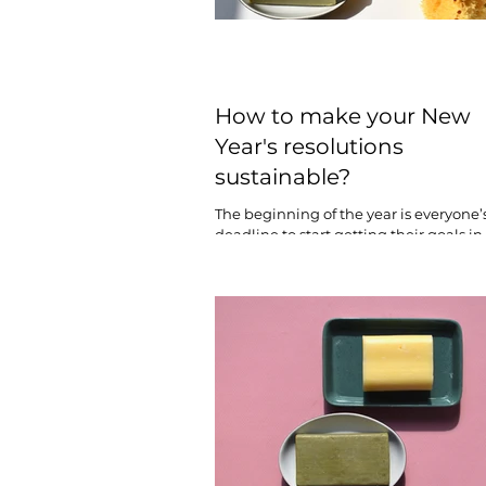
How to make your New
Year's resolutions
sustainable?
The beginning of the year is everyone’s
deadline to start getting their goals in
So how do we make our goals sustain