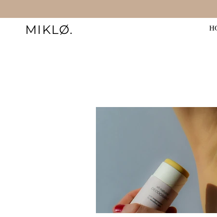
MIKLØ.
H