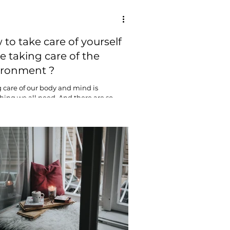
to take care of yourself
e taking care of the
ironment ?
 care of our body and mind is
ing we all need. And there are so
ifferent things we can do to feel good
althy....