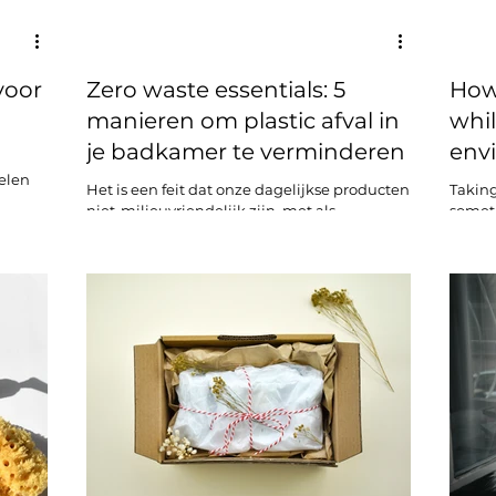
voor
Zero waste essentials: 5
How 
manieren om plastic afval in
whil
je badkamer te verminderen
env
elen
Het is een feit dat onze dagelijkse producten
Taking
niet-milieuvriendelijk zijn, met als
someth
voorbeeld, ons eigen voertuig (voor
many d
sommigen...
and he