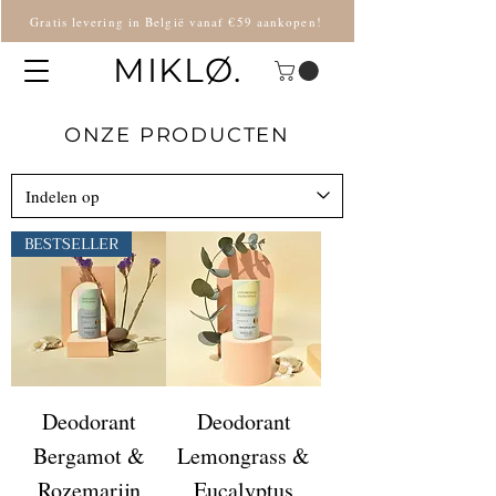
Gratis levering in België vanaf €59 aankopen!
MIKLØ.
ONZE PRODUCTEN
BESTSELLER
Deodorant
Deodorant
Bergamot &
Lemongrass &
Rozemarijn
Eucalyptus