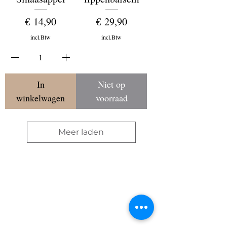
Prijs
Prijs
€ 14,90
€ 29,90
incl.Btw
incl.Btw
In
Niet op
winkelwagen
voorraad
Meer laden