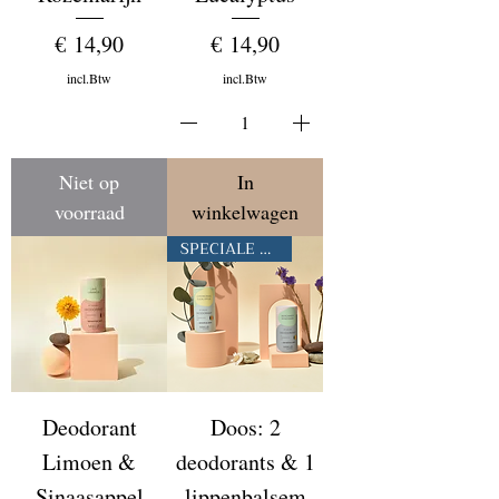
Prijs
Prijs
€ 14,90
€ 14,90
incl.Btw
incl.Btw
Niet op
In
voorraad
winkelwagen
SPECIALE AANBIEDING
Deodorant
Doos: 2
Limoen &
deodorants & 1
Sinaasappel
lippenbalsem