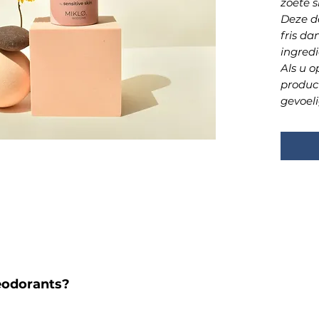
zoete 
Deze d
fris da
ingredi
Als u o
produc
gevoel
eodorants?