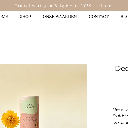
Gratis levering in België vanaf €59 aankopen!
OME
SHOP
ONZE WAARDEN
CONTACT
BL
Deo
Deze de
fruitig
citrus