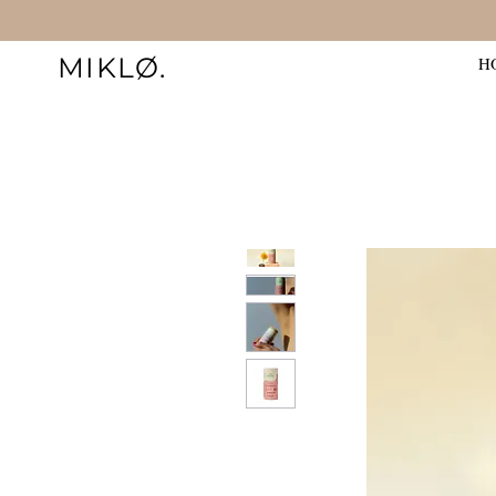
MIKLØ.
H