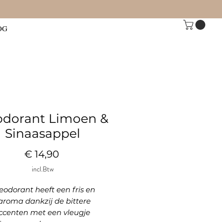
OG
dorant Limoen &
Sinaasappel
Prijs
€ 14,90
incl.Btw
odorant heeft een fris en
 aroma dankzij de bittere
accenten met een vleugje